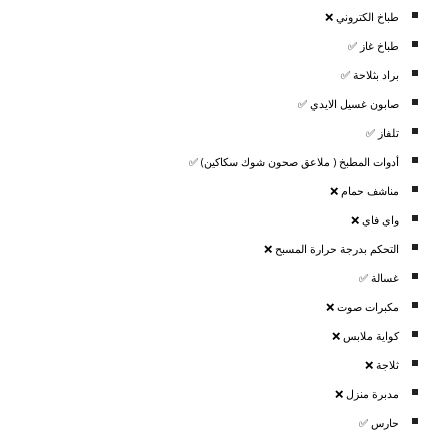
طباخ الكتروني ❌
طباخ غاز ✅
براد بثلاحة ✅
صابون غسيل الايدي ✅
تلفاز ✅
أدوات المطبخ ( ملاعق صحون شوك سكاكين) ✅
مناشف حمام ❌
واي فاي ❌
التحكم بدرجة حرارة المسبح ❌
غسالة ✅
مكبرات صوت ❌
كواية ملابس ❌
ثلاجة ❌
مدبرة منزل ❌
حارس ✅