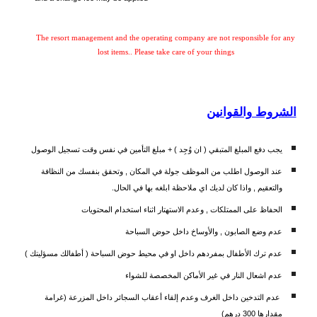
The resort management and the operating company are not responsible for any
lost items.. Please take care of your things
الشروط والقوانين
يجب دفع المبلغ المتبقي ( ان وُجِد ) + مبلغ التأمين في نفس وقت تسجيل الوصول
عند الوصول اطلب من الموظف جولة في المكان , وتحقق بنفسك من النظافة
والتعقيم , واذا كان لديك اي ملاحظة ابلغه بها في الحال.
الحفاظ على الممتلكات , وعدم الاستهتار اثناء استخدام المحتويات
عدم وضع الصابون , والأوساخ داخل حوض السباحة
عدم ترك الأطفال بمفردهم داخل او في محيط حوض السباحة ( أطفالك مسؤليتك )
عدم اشعال النار في غير الأماكن المخصصة للشواء
عدم التدخين داخل الغرف وعدم إلقاء أعقاب السجائر داخل المزرعة (غرامة
مقدارها 300 درهم)