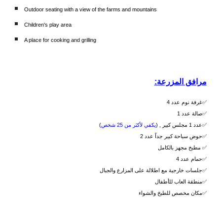
Outdoor seating with a view of the farms and mountains
Children's play area
A place for cooking and grilling
مرافق المزرعة:
غرفة نوم عدد 4✅
صالة عدد 1✅
يكفي لأكثر من 25 شخص
مجلس كبير , (
عدد 1
)✅
حوض سباحة كبير جداً عدد 2✅
مطبخ مجهز بالكامل ✅
حمام عدد 4✅
جلسات خارجية مع اطلالة على المزارع والجبال✅
منطقة العاب للأطفال✅
مكان مخصص للطبخ والشواء✅