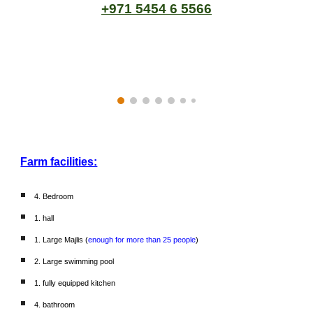
+971 5454 6 5566
Farm facilities:
4. Bedroom
1. hall
1. Large Majlis (
enough for more than 25 people
)
2. Large swimming pool
1. fully equipped kitchen
4. bathroom