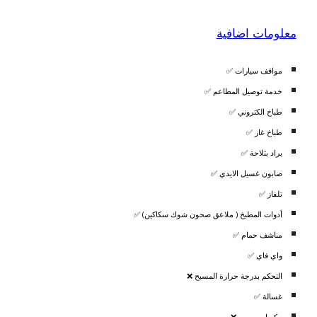
معلومات اضافية
مواقف سيارات ✅
خدمة توصيل المطاعم ✅
طباخ الكتروني ✅
✅
طباخ غاز
براد بثلاحة ✅
صابون غسيل الايدي ✅
تلفاز ✅
أدوات المطبخ ( ملاعق صحون شوك سكاكين) ✅
مناشف حمام ✅
واي فاي ✅
التحكم بدرجة حرارة المسبح ❌
غسالة ✅
مكبرات صوت ❌