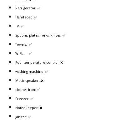
Refrigerator: ✅
Hand soap: ✅
TV: ✅
Spoons, plates, forks, knives: ✅
Towels: ✅
WIFI: ✅
Pool temperature control: ❌
washing machine: ✅
Music speakers:❌
clothes iron: ✅
Freezer: ✅
Housekeeper: ❌
Janitor: ✅